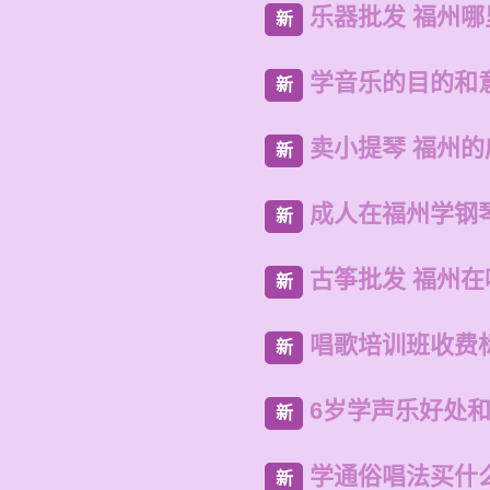
乐器批发 福州
新
学音乐的目的和
新
卖小提琴 福州
新
成人在福州学钢
新
古筝批发 福州
新
唱歌培训班收费
新
6岁学声乐好处
新
学通俗唱法买什
新