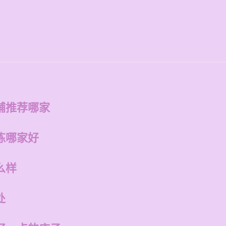
铺推荐哪家
练哪家好
么样
处