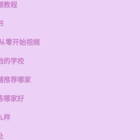
频教程
书
 从零开始视频
他的学校
铺推荐哪家
练哪家好
么样
处